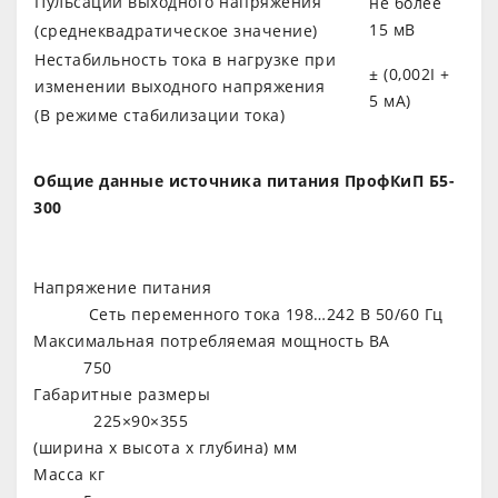
Пульсации выходного напряжения
не более
15 мВ
(среднеквадратическое значение)
Нестабильность тока в нагрузке при
± (0,002I +
изменении выходного напряжения
5 мА)
(В режиме стабилизации тока)
Общие данные источника питания ПрофКиП Б5-
300
Напряжение питания
Сеть переменного тока 198…242 В 50/60 Гц
Максимальная потребляемая мощность ВА
750
Габаритные размеры
225×90×355
(ширина х высота х глубина) мм
Масса кг