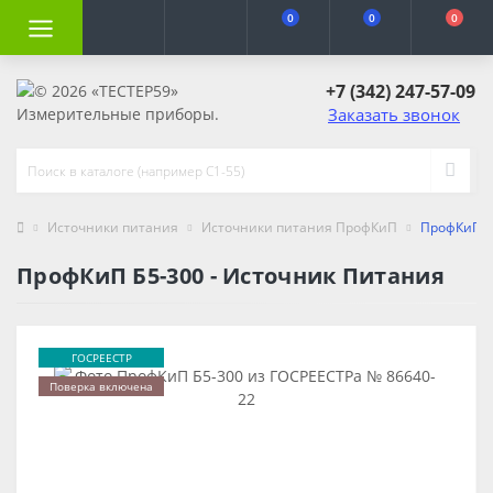
0
0
0
+7 (342) 247-57-09
Заказать звонок
Источники питания
Источники питания ПрофКиП
ПрофКиП Б
ПрофКиП Б5-300 - Источник Питания
ГОСРЕЕСТР
Поверка включена