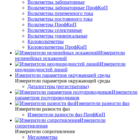
Вольтметры лабораторные
Вольтметры лабораторные ПрофКиП
Вольтметры переменного тока
Вольтметры постоянного тока
Вольтметры ПрофКиП
Вольтметры селективные
Вольтметры универсальные
Киловольтметры
Киловольтметры ПрофКиП
Измерители
нелинейных искажений
Измерители
неоднородностей линий
Измерители параметров окружающей среды
Измерители параметров окружающей среды
Даталоггеры (регистраторы)
Измерители
параметров полупроводников
Измерители разности фаз
Измерители разности фаз
Измерители разности фаз ПрофКиП
Измерители
сопротивления
Измерители сопротивления
Мегаомметры