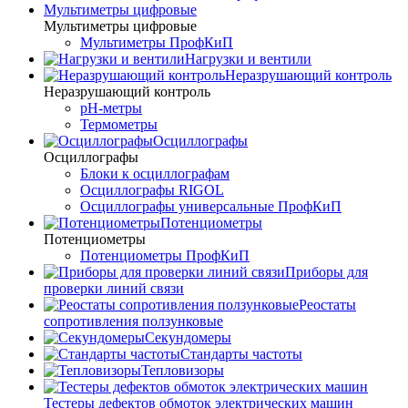
Мультиметры цифровые
Мультиметры цифровые
Мультиметры ПрофКиП
Нагрузки и вентили
Неразрушающий контроль
Неразрушающий контроль
pH-метры
Термометры
Осциллографы
Осциллографы
Блоки к осциллографам
Осциллографы RIGOL
Осциллографы универсальные ПрофКиП
Потенциометры
Потенциометры
Потенциометры ПрофКиП
Приборы для
проверки линий связи
Реостаты
сопротивления ползунковые
Секундомеры
Стандарты частоты
Тепловизоры
Тестеры дефектов обмоток электрических машин