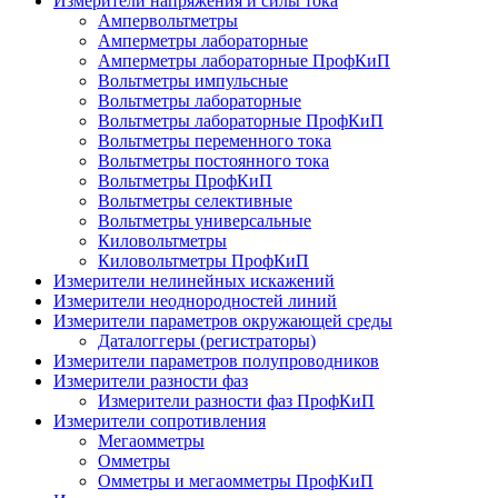
Измерители напряжения и силы тока
Ампервольтметры
Амперметры лабораторные
Амперметры лабораторные ПрофКиП
Вольтметры импульсные
Вольтметры лабораторные
Вольтметры лабораторные ПрофКиП
Вольтметры переменного тока
Вольтметры постоянного тока
Вольтметры ПрофКиП
Вольтметры селективные
Вольтметры универсальные
Киловольтметры
Киловольтметры ПрофКиП
Измерители нелинейных искажений
Измерители неоднородностей линий
Измерители параметров окружающей среды
Даталоггеры (регистраторы)
Измерители параметров полупроводников
Измерители разности фаз
Измерители разности фаз ПрофКиП
Измерители сопротивления
Мегаомметры
Омметры
Омметры и мегаомметры ПрофКиП