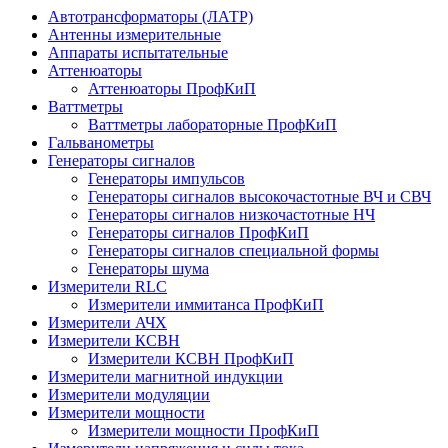
Автотрансформаторы (ЛАТР)
Антенны измерительные
Аппараты испытательные
Аттенюаторы
Аттенюаторы ПрофКиП
Ваттметры
Ваттметры лабораторные ПрофКиП
Гальванометры
Генераторы сигналов
Генераторы импульсов
Генераторы сигналов высокочастотные ВЧ и СВЧ
Генераторы сигналов низкочастотные НЧ
Генераторы сигналов ПрофКиП
Генераторы сигналов специальной формы
Генераторы шума
Измерители RLC
Измерители иммитанса ПрофКиП
Измерители АЧХ
Измерители КСВН
Измерители КСВН ПрофКиП
Измерители магнитной индукции
Измерители модуляции
Измерители мощности
Измерители мощности ПрофКиП