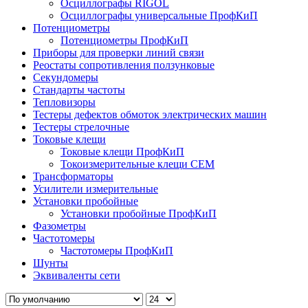
Осциллографы RIGOL
Осциллографы универсальные ПрофКиП
Потенциометры
Потенциометры ПрофКиП
Приборы для проверки линий связи
Реостаты сопротивления ползунковые
Секундомеры
Стандарты частоты
Тепловизоры
Тестеры дефектов обмоток электрических машин
Тестеры стрелочные
Токовые клещи
Токовые клещи ПрофКиП
Токоизмерительные клещи CEM
Трансформаторы
Усилители измерительные
Установки пробойные
Установки пробойные ПрофКиП
Фазометры
Частотомеры
Частотомеры ПрофКиП
Шунты
Эквиваленты сети