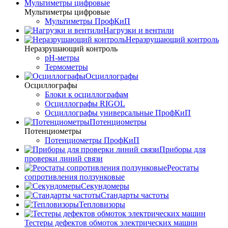
Мультиметры цифровые
Мультиметры цифровые
Мультиметры ПрофКиП
Нагрузки и вентили
Неразрушающий контроль
Неразрушающий контроль
pH-метры
Термометры
Осциллографы
Осциллографы
Блоки к осциллографам
Осциллографы RIGOL
Осциллографы универсальные ПрофКиП
Потенциометры
Потенциометры
Потенциометры ПрофКиП
Приборы для
проверки линий связи
Реостаты
сопротивления ползунковые
Секундомеры
Стандарты частоты
Тепловизоры
Тестеры дефектов обмоток электрических машин