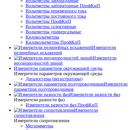
Вольтметры лабораторные
Вольтметры лабораторные ПрофКиП
Вольтметры переменного тока
Вольтметры постоянного тока
Вольтметры ПрофКиП
Вольтметры селективные
Вольтметры универсальные
Киловольтметры
Киловольтметры ПрофКиП
Измерители
нелинейных искажений
Измерители
неоднородностей линий
Измерители параметров окружающей среды
Измерители параметров окружающей среды
Даталоггеры (регистраторы)
Измерители
параметров полупроводников
Измерители разности фаз
Измерители разности фаз
Измерители разности фаз ПрофКиП
Измерители
сопротивления
Измерители сопротивления
Мегаомметры