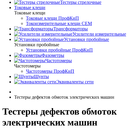
Тестеры стрелочные
Токовые клещи
Токовые клещи
Токовые клещи ПрофКиП
Токоизмерительные клещи CEM
Трансформаторы
Усилители измерительные
Установки пробойные
Установки пробойные
Установки пробойные ПрофКиП
Фазометры
Частотомеры
Частотомеры
Частотомеры ПрофКиП
Шунты
Эквиваленты сети
Тестеры дефектов обмоток электрических машин
Тестеры дефектов обмоток
электрических машин