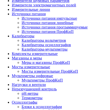
Измерители шумовых параметров
Измерители электромагнитных полей
Измерительные линии
Источники питания
Источники питания импульсные
Источники питания линейные
Источники питания программируемые
Источники питания ПрофКиП
Калибраторы
Калибраторы вольтметров
Калибраторы осциллографов
Калибраторы-мультиметры
Комплекты измерительные
Магазины и меры
Меры и магазины ПрофКиП
Мосты измерительные
Мосты измерительные ПрофКиП
Мультиметры цифровые
Мультиметры ПрофКиП
Нагрузки и вентили
Неразрушающий контроль
pH-метры
Термометры
Осциллографы
Блоки к осциллографам