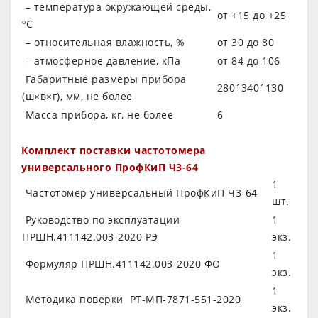
– температура окружающей среды,
от +15 до +25
ºС
– относительная влажность, %
от 30 до 80
– атмосферное давление, кПа
от 84 до 106
Габаритные размеры прибора
280´340´130
(ш×в×г), мм, не более
Масса прибора, кг, не более
6
Комплект поставки частотомера
универсального ПрофКиП Ч3-64
1
Частотомер универсальный
ПрофКиП Ч3-64
шт.
Руководство по эксплуатации
1
ПРШН.411142.003-2020 РЭ
экз.
1
Формуляр ПРШН.411142.003-2020 ФО
экз.
1
Методика поверки РТ-МП-7871-551-2020
экз.