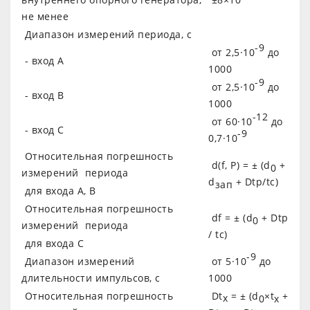
не менее
Диапазон измерений периода, с
-9
от 2,5·10
до
- вход А
1000
-9
от 2,5·10
до
- вход В
1000
-12
от 60·10
до
- вход С
-9
0,7·10
Относительная погрешность
d(f, P) = ± (d
+
0
измерений периода
d
+ Dtp/tc)
зап
для входа А, В
Относительная погрешность
df = ± (d
+ Dtp
0
измерений периода
/ tc)
для входа C
-9
Диапазон измерений
от 5·10
до
длительности импульсов, с
1000
Относительная погрешность
Dt
= ± (d
×t
+
x
0
x