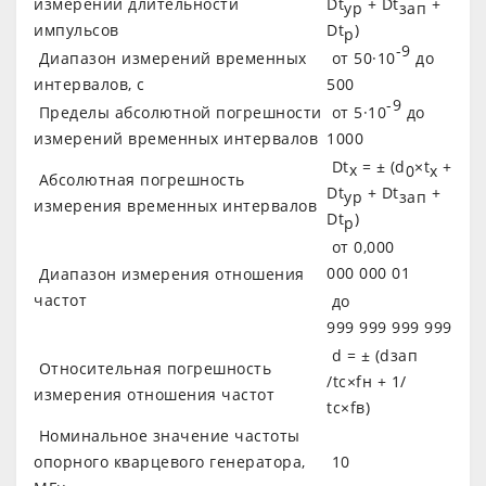
измерений длительности
Dt
+ Dt
+
ур
зап
импульсов
Dt
)
р
-9
Диапазон измерений временных
от 50·10
до
интервалов, с
500
-9
Пределы абсолютной погрешности
от 5·10
до
измерений временных интервалов
1000
Dt
= ± (d
×t
+
x
0
x
Абсолютная погрешность
Dt
+ Dt
+
ур
зап
измерения временных интервалов
Dt
)
р
от 0,000
000 000 01
Диапазон измерения отношения
частот
до
999 999 999 999
d = ± (dзап
Относительная погрешность
/tc×fн + 1/
измерения отношения частот
tc×fв)
Номинальное значение частоты
опорного кварцевого генератора,
10