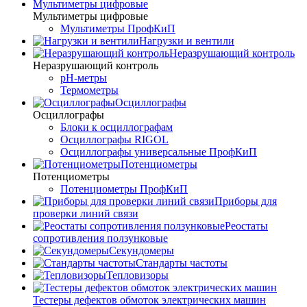
Мультиметры цифровые
Мультиметры цифровые
Мультиметры ПрофКиП
Нагрузки и вентили
Неразрушающий контроль
Неразрушающий контроль
pH-метры
Термометры
Осциллографы
Осциллографы
Блоки к осциллографам
Осциллографы RIGOL
Осциллографы универсальные ПрофКиП
Потенциометры
Потенциометры
Потенциометры ПрофКиП
Приборы для
проверки линий связи
Реостаты
сопротивления ползунковые
Секундомеры
Стандарты частоты
Тепловизоры
Тестеры дефектов обмоток электрических машин