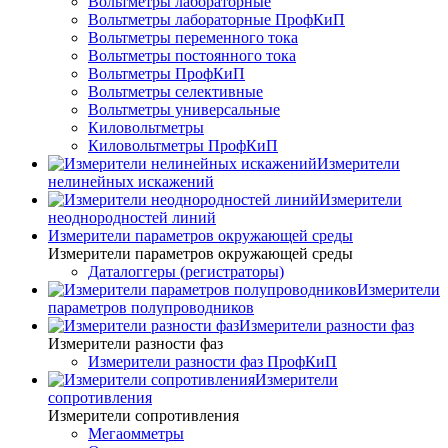
Вольтметры лабораторные
Вольтметры лабораторные ПрофКиП
Вольтметры переменного тока
Вольтметры постоянного тока
Вольтметры ПрофКиП
Вольтметры селективные
Вольтметры универсальные
Киловольтметры
Киловольтметры ПрофКиП
Измерители
нелинейных искажений
Измерители
неоднородностей линий
Измерители параметров окружающей среды
Измерители параметров окружающей среды
Даталоггеры (регистраторы)
Измерители
параметров полупроводников
Измерители разности фаз
Измерители разности фаз
Измерители разности фаз ПрофКиП
Измерители
сопротивления
Измерители сопротивления
Мегаомметры