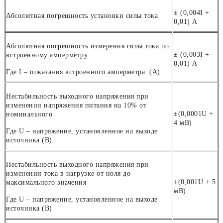
± (0,004
I
+
Абсолютная погрешность установки силы тока
0,01) А
Абсолютная погрешность измерения силы тока по
± (0,003
I
+
встроенному амперметру
0,01) А
Где I – показания встроенного амперметра (А)
Нестабильность выходного напряжения при
изменении напряжения питания на 10% от
±(0,0001
U
+
номинального
4 мВ)
Где U – напряжение, установленное на выходе
источника (В)
Нестабильность выходного напряжения при
изменении тока в нагрузке от ноля до
±(0,001
U
+ 5
максимального значения
мВ)
Где U – напряжение, установленное на выходе
источника (В)