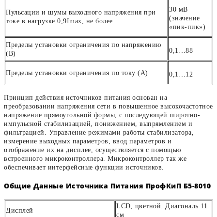
30 мВ
Пульсации и шумы выходного напряжения при
(значение
токе в нагрузке 0,9Imax, не более
«пик-пик»)
Пределы установки ограничения по напряжению
0,1…88
(В)
Пределы установки ограничения по току (А)
0,1…12
Принцип действия источников питания основан на
преобразовании напряжения сети в повышенное высокочастотное
напряжение прямоугольной формы, с последующей широтно-
импульсной стабилизацией, понижением, выпрямлением и
фильтрацией. Управление режимами работы стабилизатора,
измерение выходных параметров, ввод параметров и
отображение их на дисплее, осуществляется с помощью
встроенного микроконтроллера. Микроконтроллер так же
обеспечивает интерфейсные функции источников.
Общие Данные Источника Питания ПрофКиП Б5-8010
LCD, цветной. Диагональ 11
Дисплей
см