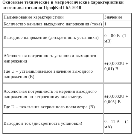
Основные технические и метрологические характеристики
источника питания ПрофКиП Б5-8010
Наименование характеристики
Значение
Количество каналов выходного напряжения (тока)
1
0…80 В (1
Выходное напряжение (дискретность установки)
мВ)
Абсолютная погрешность установки выходного
напряжения
±(0,0003
U
+
0,01) В
Где U – устанавливаемое значение выходного
напряжения (В)
Абсолютная погрешность измерения выходного
±(0,0002
U
+
напряжения по встроенному вольтметру
0,005) В
Где U – показания встроенного вольтметра (В)
0…11 А (1
Выходной ток (дискретность установки)
мА)