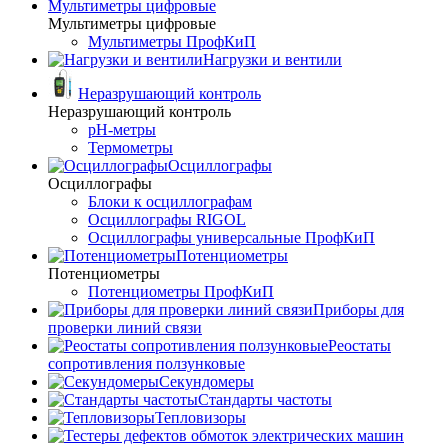
Мультиметры цифровые
Мультиметры цифровые
Мультиметры ПрофКиП
Нагрузки и вентили
Неразрушающий контроль
Неразрушающий контроль
pH-метры
Термометры
Осциллографы
Осциллографы
Блоки к осциллографам
Осциллографы RIGOL
Осциллографы универсальные ПрофКиП
Потенциометры
Потенциометры
Потенциометры ПрофКиП
Приборы для
проверки линий связи
Реостаты
сопротивления ползунковые
Секундомеры
Стандарты частоты
Тепловизоры