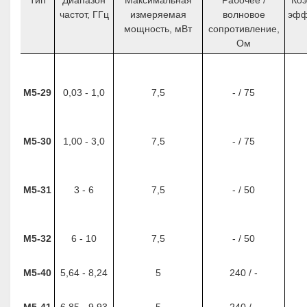
частот, ГГц
измеряемая
волновое
эфф
мощность, мВт
сопротивление,
Ом
М5-29
0,03 - 1,0
7,5
- / 75
М5-30
1,00 - 3,0
7,5
- / 75
М5-31
3 - 6
7,5
- / 50
М5-32
6 - 10
7,5
- / 50
М5-40
5,64 - 8,24
5
240 / -
М5-41
6,85 - 9,93
5
240 / -