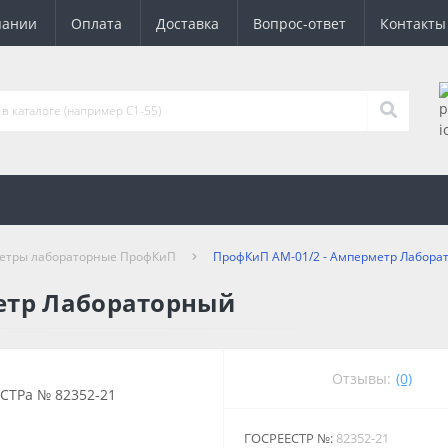
пании
Оплата
Доставка
Вопрос-ответ
Контакты
етры лабораторные ПрофКиП
ПрофКиП АМ-01/2 - Амперметр Лабора
етр Лабораторный
Отзывы:
(0)
ГОСРЕЕСТР №:
82352-21