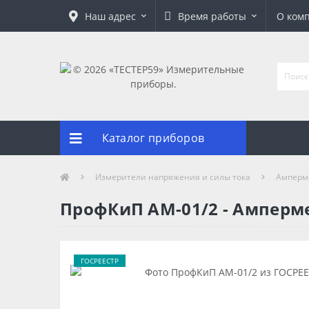
Наш адрес
Время работы
О ком
Каталог приборов
Измерители напряжения и силы тока
Амперм
ПрофКиП АМ-01/2 - Амперм
ГОСРЕЕСТР