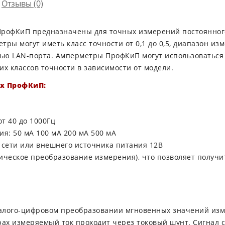
Отзывы (0)
рофКиП предназначены для точных измерений постоянного
тры могут иметь класс точности от 0,1 до 0,5, диапазон изм
ью LAN-порта. Амперметры ПрофКиП могут использоваться 
х классов точности в зависимости от модели.
х ПрофКиП:
т 40 до 1000Гц
я: 50 мА 100 мА 200 мА 500 мА
, сети или внешнего источника питания 12В
ическое преобразование измерения), что позволяет получ
алого-цифровом преобразовании мгновенных значений изм
ах измеряемый ток проходит через токовый шунт. Сигнал с