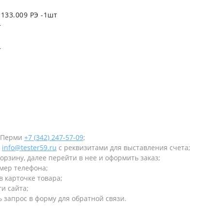
133.009 РЭ -1шт
т
т
в Перми
+7 (342) 247-57-09
;
у
info@tester59.ru
с реквизитами для выставления счета;
орзину, далее перейти в нее и оформить заказ;
омер телефона;
в карточке товара;
и сайта;
 запрос в форму для обратной связи.