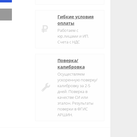
Гибкие условия
оплаты
Работаем с
юр.лицами и ИП.
Счета с НДС
Поверка/
калибровка
Осуществляем
ускоренную поверку/
калибровку за 2-5
дней. Поверка в
качестве СИ или
эталон. Результаты
поверки в ФГИС
АРШИН.