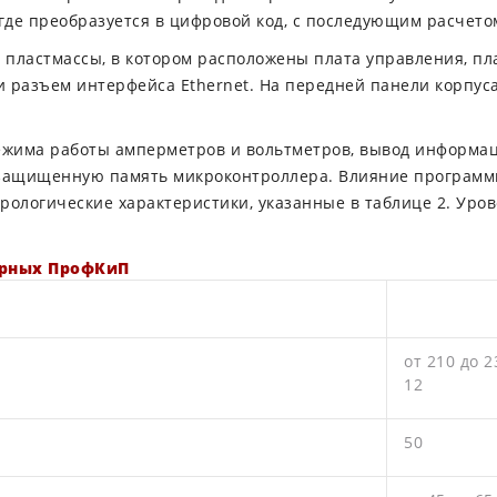
 где преобразуется в цифровой код, с последующим расчет
пластмассы, в котором расположены плата управления, пл
 разъем интерфейса Ethernet. На передней панели корпус
жима работы амперметров и вольтметров, вывод информац
 защищенную память микроконтроллера. Влияние программн
рологические характеристики, указанные в таблице 2. Ур
орных ПрофКиП
от 210 до 2
12
50