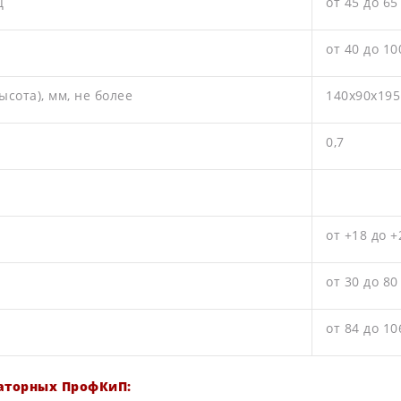
ц
от 45 до 65
от 40 до 10
сота), мм, не более
140x90x195
0,7
от +18 до +
от 30 до 80
от 84 до 10
аторных ПрофКиП: