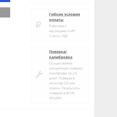
Гибкие условия
оплаты
Работаем с
юр.лицами и ИП.
Счета с НДС
Поверка/
калибровка
Осуществляем
ускоренную поверку/
калибровку за 2-5
дней. Поверка в
качестве СИ или
эталон. Результаты
поверки в ФГИС
АРШИН.