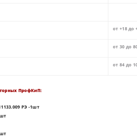
от +18 до 
от 30 до 8
от 84 до 1
торных ПрофКиП:
1133.009 РЭ -1шт
1шт
1шт