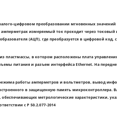
аналого-цифровом преобразовании мгновенных значений
В амперметрах измеряемый ток проходит через токовый ш
еобразователя (АЦП), где преобразуется в цифровой код
з пластмассы, в котором расположены плата управления,
ъемы питания и разъем интерфейса Ethernet. На передн
режима работы амперметров и вольтметров, вывод инфо
 встроенного в защищенную память микроконтроллера. В
х, обеспечивающих метрологические характеристики, ука
ветствии с Р 50.2.077-2014