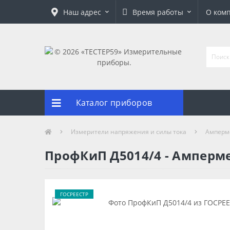
Наш адрес
Время работы
О ком
Каталог приборов
Измерители напряжения и силы тока
Амперм
ПрофКиП Д5014/4 - Амперм
ГОСРЕЕСТР