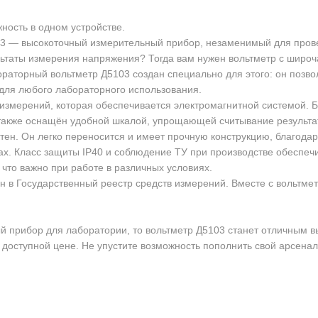
ность в одном устройстве.
3 — высокоточный измерительный прибор, незаменимый для пров
ьтаты измерения напряжения? Тогда вам нужен вольтметр с широч
раторный вольтметр Д5103 создан специально для этого: он позв
 для любого лабораторного использования.
 измерений, которая обеспечивается электромагнитной системой. Б
 также оснащён удобной шкалой, упрощающей считывание результа
тен. Он легко переносится и имеет прочную конструкцию, благодар
х. Класс защиты IP40 и соблюдение ТУ при производстве обеспечи
 что важно при работе в различных условиях.
н в Государственный реестр средств измерений. Вместе с вольтме
 прибор для лаборатории, то вольтметр Д5103 станет отличным в
по доступной цене. Не упустите возможность пополнить свой арсе