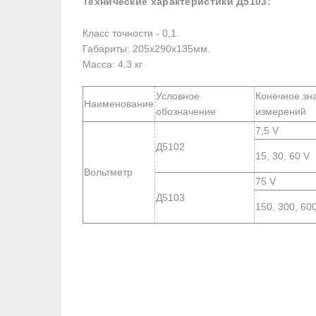
Технические характеристики Д5103:
Класс точности - 0,1.
Габариты: 205х290х135мм.
Масса: 4,3 кг
Условное
Конечное зн
Наименование
обозначение
измерений
7,5 V
Д5102
15, 30, 60 V
Вольтметр
75 V
Д5103
150, 300, 60