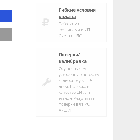
Гибкие условия
оплаты
Работаем с
юр.лицами и ИП.
Счета с НДС
Поверка/
калибровка
Осуществляем
ускоренную поверку/
калибровку за 2-5
дней. Поверка в
качестве СИ или
эталон. Результаты
поверки в ФГИС
АРШИН.