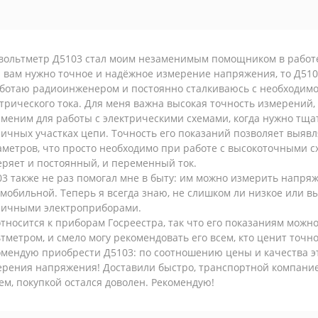
 вольтметр Д5103 стал моим незаменимым помощником в работе
и вам нужно точное и надёжное измерение напряжения, то Д51
аботаю радиоинженером и постоянно сталкиваюсь с необходим
трического тока. Для меня важна высокая точность измерений, 
аменим для работы с электрическими схемами, когда нужно тщ
ичных участках цепи. Точность его показаний позволяет выяв
метров, что просто необходимо при работе с высокоточными с
ряет и постоянный, и переменный ток.
3 также не раз помогал мне в быту: им можно измерить напряж
мобильной. Теперь я всегда знаю, не слишком ли низкое или в
личными электроприборами.
тносится к приборам Госреестра, так что его показаниям можно
тметром, и смело могу рекомендовать его всем, кто ценит точн
мендую приобрести Д5103: по соотношению цены и качества э
рения напряжения! Доставили быстро, транспортной компанией
м, покупкой остался доволен. Рекомендую!