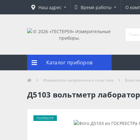
Наш адрес
Время работы
О ком
Каталог приборов
Измерители напряжения и силы тока
Вольтм
Д5103 вольтметр лаборато
ГОСРЕЕСТР