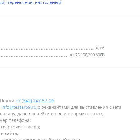
ый
,
переносной
,
настольный
0.1%
до 75,150,300,600В
в Перми
+7 (342) 247-57-09
;
у
info@tester59.ru
с реквизитами для выставления счета;
орзину, далее перейти в нее и оформить заказ;
омер телефона;
в карточке товара;
и сайта;
 запрос в форму для обратной связи.