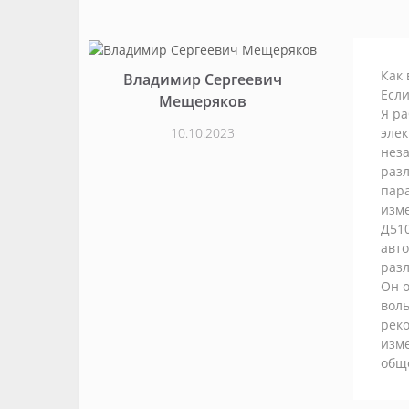
Как
Владимир Сергеевич
Есл
Мещеряков
Я р
10.10.2023
элек
нез
разл
пара
изме
Д510
авто
раз
Он о
воль
реко
изме
обще