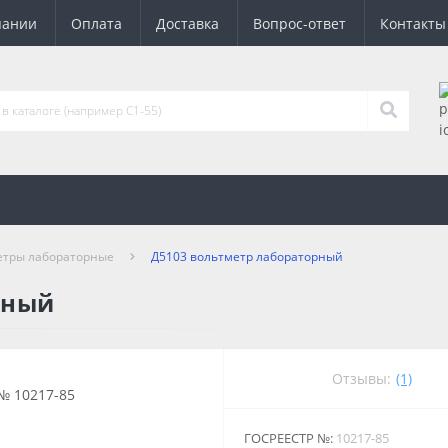
пании
Оплата
Доставка
Вопрос-ответ
Контакты
етры лабораторные
Д5103 вольтметр лабораторный
рный
Отзывы:
(1)
ГОСРЕЕСТР №:
10217-85