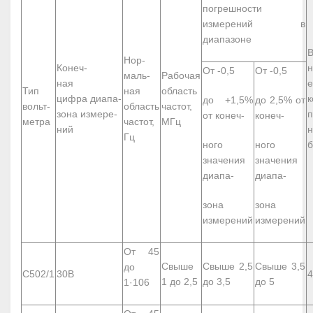
погрешности
измерений в
диапазоне
В
Нор-
Конеч-
н
От -0,5
От -0,5
маль-
Рабочая
ная
е
Тип
ная
область
цифра
диапа-
к
до +1,5%
до 2,5% от
вольт-
область
частот,
зона измере-
п
от конеч-
конеч-
метра
частот,
МГц
ний
н
Гц
ного
ного
б
значения
значения
диапа-
диапа-
зона
зона
измерений
измерений
От 45
Свыше
Свыше 2,5
Свыше 3,5
до
С502/1
30В
4
1 до 2,5
до 3,5
до 5
1·10
6