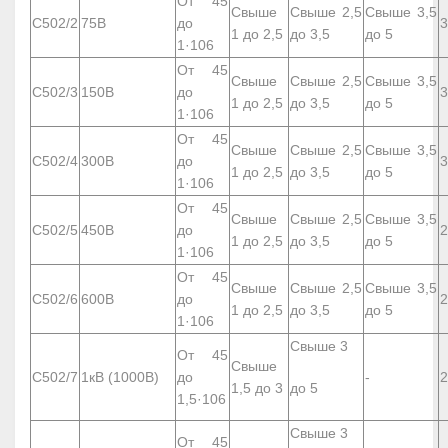
От 45
Свыше
Свыше 2,5
Свыше 3,5
С502/2
75В
до
3
1 до 2,5
до 3,5
до 5
1·10
6
От 45
Свыше
Свыше 2,5
Свыше 3,5
С502/3
150В
до
3
1 до 2,5
до 3,5
до 5
1·10
6
От 45
Свыше
Свыше 2,5
Свыше 3,5
С502/4
300В
до
3
1 до 2,5
до 3,5
до 5
1·10
6
От 45
Свыше
Свыше 2,5
Свыше 3,5
С502/5
450В
до
2
1 до 2,5
до 3,5
до 5
1·10
6
От 45
Свыше
Свыше 2,5
Свыше 3,5
С502/6
600В
до
2
1 до 2,5
до 3,5
до 5
1·10
6
Свыше 3
От 45
Свыше
С502/7
1кВ (1000В)
до
-
2
1,5 до 3
до 5
1,5·10
6
Свыше 3
От 45