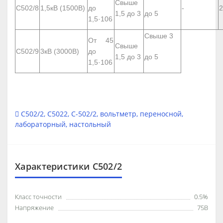
Свыше
С502/8
1,5кВ (1500В)
до
-
2
1,5 до 3
до 5
1,5·10
6
Свыше 3
От 45
Свыше
С502/9
3кВ (3000В)
до
1,5 до 3
до 5
1,5·10
6
С502/2
,
С5022
,
С-502/2
,
вольтметр
,
переносной
,
лабораторный
,
настольный
Характеристики С502/2
Класс точности
0.5%
Напряжение
75В