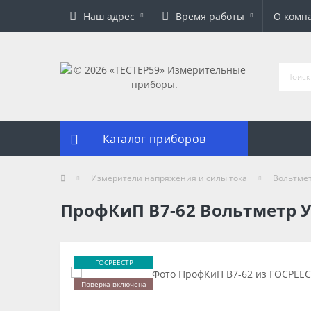
Наш адрес
Время работы
О комп
Каталог приборов
Измерители напряжения и силы тока
Вольтме
ПрофКиП В7-62 Вольтметр У
ГОСРЕЕСТР
Поверка включена