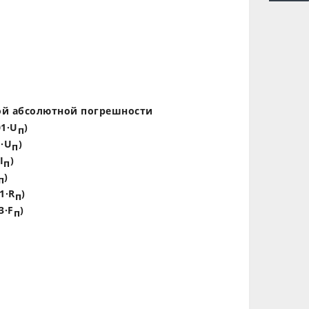
й абсолютной погрешности
01·U
)
п
1·U
)
п
I
)
п
)
п
1·R
)
п
3·F
)
п