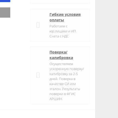
Гибкие условия
оплаты
Работаем с
юр.лицами и ИП.
Счета с НДС
Поверка/
калибровка
Осуществляем
ускоренную поверку/
калибровку за 2-5
дней. Поверка в
качестве СИ или
эталон. Результаты
поверки в ФГИС
АРШИН.