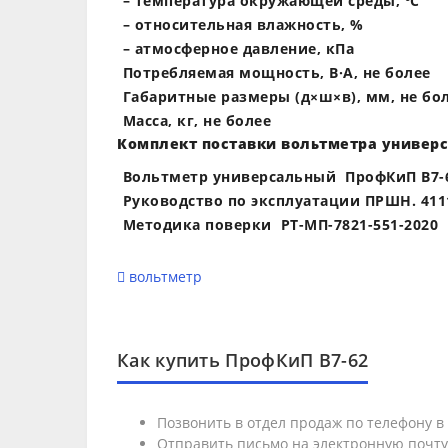
– температура окружающей среды, ºС
– относительная влажность, %
– атмосферное давление, кПа
Потребляемая мощность, В·А, не более
Габаритные размеры (д×ш×в), мм, не бо
Масса, кг, не более
Комплект поставки вольтметра универс
Вольтметр универсальный ПрофКиП В7-
Руководство по эксплуатации ПРШН. 4111
Методика поверки РТ-МП-7821-551-2020
вольтметр
Как купить ПрофКиП В7-62
Позвонить в отдел продаж по телефону 
Отправить письмо на электронную почт