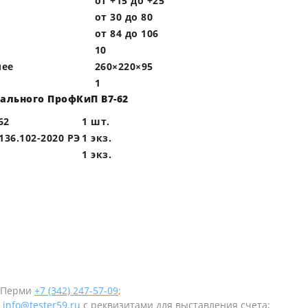
от +15 до +25
от 30 до 80
от 84 до 106
10
лее
260×220×95
1
ального ПрофКиП В7-62
62
1 шт.
36.102-2020 РЭ
1 экз.
1 экз.
в Перми
+7 (342) 247-57-09
;
у
info@tester59.ru
с реквизитами для выставления счета;