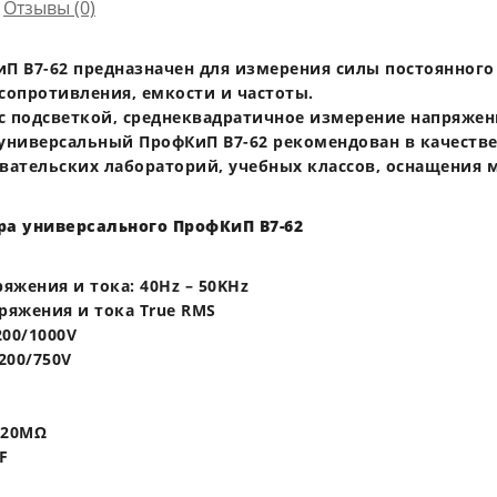
Отзывы (0)
 В7-62 предназначен для измерения силы постоянного
сопротивления, емкости и частоты.
с подсветкой, среднеквадратичное измерение напряжени
универсальный ПрофКиП В7-62 рекомендован в качестве
овательских лабораторий, учебных классов, оснащения 
а универсального ПрофКиП В7-62
яжения и тока: 40Hz – 50KHz
ряжения и тока True RMS
200/1000V
200/750V
/20MΩ
F