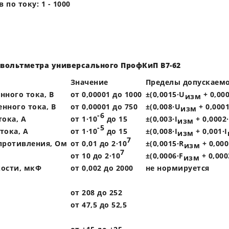
по току: 1 - 1000
вольтметра универсального ПрофКиП В7-62
Значение
Пределы допускаемо
ного тока, В
от 0,00001 до 1000
±(0,0015·U
+ 0,00
изм
нного тока, В
от 0,00001 до 750
±(0,008·U
+ 0,000
изм
-6
ока, А
от 1·10
до 15
±(0,003·I
+ 0,0002·
изм
-5
тока, А
от 1·10
до 15
±(0,008·I
+ 0,001·I
изм
7
противления, Ом
от 0,01 до 2·10
±(0,0015·R
+ 0,000
изм
7
от 10 до 2·10
±(0,0006·F
+ 0,000
изм
ости, мкФ
от 0,002 до 2000
не нормируется
от 208 до 252
от 47,5 до 52,5