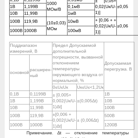
± [0,05+
1000
1В
1,199В
0,1мВ
0,02(U
к
/U-
±0,05
МОм/В
1)]
10В
11,99В
1мВ
+ [0,06 + +
100В
119,9В
10мВ
(10±0,03)
0,02(U
к
/U-
±0,06
МОм
1000В
1000В
100мВ
1)]
Поддиапазон
Предел Допускаемой
измерений, В
дополнительной
погрешности, вызванной
отклонением
Допускаемая
температуры
перегрузка. В
расширен-
основной
окружающего воздуха от
ный
нормальной, %
0≤U≤U
к
Uк≤U≤<1,2U
к
0,1В
0,1199В
1В
± [0,005+
1В
1,199В
0,002(Uк/U-
±(0,005Δt)
10В
1)Δt]
10В
11,99В
100В
±[0,006 +
100В
119,9В
500В
0,002(Uк/U-
± (0,006Δt)
1000В
1000В
1200В
1)Δt]
Примечание. Δt — отклонение температуры