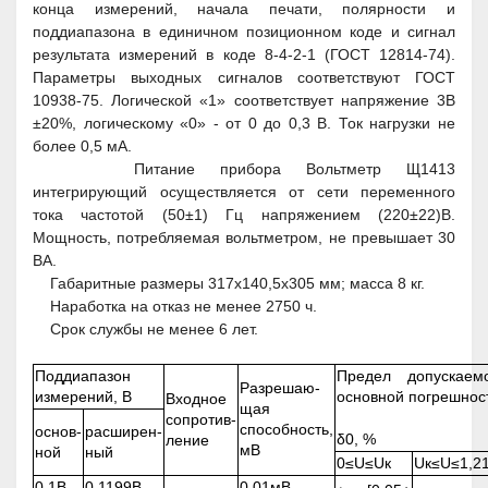
конца измерений, начала печати, полярности и
поддиапазона в единичном позиционном коде и сигнал
результата измерений в коде 8-4-2-1 (ГОСТ 12814-74).
Параметры выходных сигналов соответствуют ГОСТ
10938-75. Логической «1» соответствует напряжение 3В
±20%, логическому «0» - от 0 до 0,3 В. Ток нагрузки не
более 0,5 мА.
Питание прибора Вольтметр Щ1413
интегрирующий осуществляется от сети переменного
тока частотой (50±1) Гц напряжением (220±22)В.
Мощность, потребляемая вольтметром, не превышает 30
ВА.
Габаритные размеры 317x140,5x305 мм; масса 8 кг.
Наработка на отказ не менее 2750 ч.
Срок службы не менее 6 лет.
Поддиапазон
Предел допускаем
Разрешаю-
измерений, В
основной погрешнос
Входное
щая
сопротив-
способность,
основ-
расширен-
δ
0
, %
ление
мВ
ной
ный
0≤U≤U
к
U
к
≤U≤1,2
0,1В
0,1199В
0,01мВ