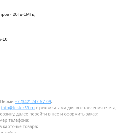
ров - 20Гц-1МГц;
-10;
в Перми
+7 (342) 247-57-09
;
у
info@tester59.ru
с реквизитами для выставления счета;
орзину, далее перейти в нее и оформить заказ;
омер телефона;
в карточке товара;
и сайта;