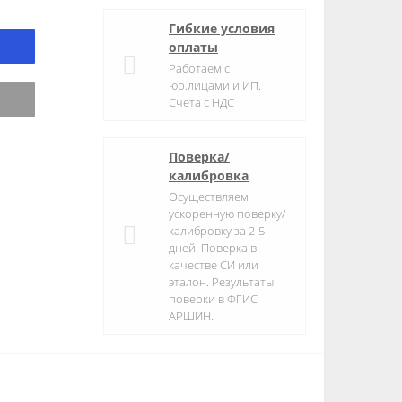
Гибкие условия
оплаты
Работаем с
юр.лицами и ИП.
Счета с НДС
Поверка/
калибровка
Осуществляем
ускоренную поверку/
калибровку за 2-5
дней. Поверка в
качестве СИ или
эталон. Результаты
поверки в ФГИС
АРШИН.