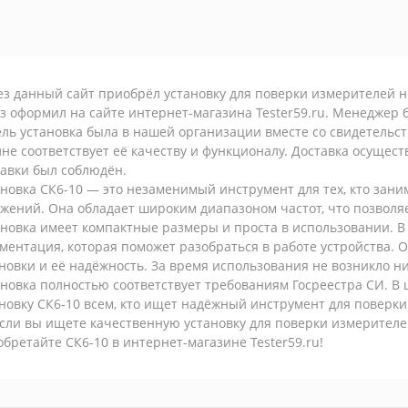
ез данный сайт приобрёл установку для поверки измерителей 
з оформил на сайте интернет-магазина Tester59.ru. Менеджер б
ль установка была в нашей организации вместе со свидетельст
не соответствует её качеству и функционалу. Доставка осущес
авки был соблюдён.
новка СК6-10 — это незаменимый инструмент для тех, кто зан
жений. Она обладает широким диапазоном частот, что позволя
новка имеет компактные размеры и проста в использовании. В 
ментация, которая поможет разобраться в работе устройства. 
новки и её надёжность. За время использования не возникло ни
новка полностью соответствует требованиям Госреестра СИ. В 
новку СК6-10 всем, кто ищет надёжный инструмент для поверк
Если вы ищете качественную установку для поверки измерител
бретайте СК6-10 в интернет-магазине Tester59.ru!