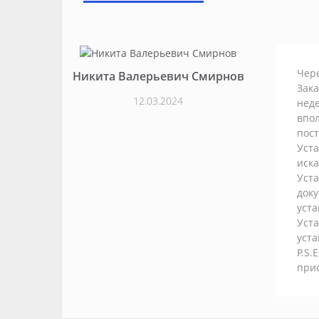
Чер
Никита Валерьевич Смирнов
Зака
12.03.2024
неде
впол
пост
Уста
иска
Уста
доку
уста
Уста
уста
P.S.
прио