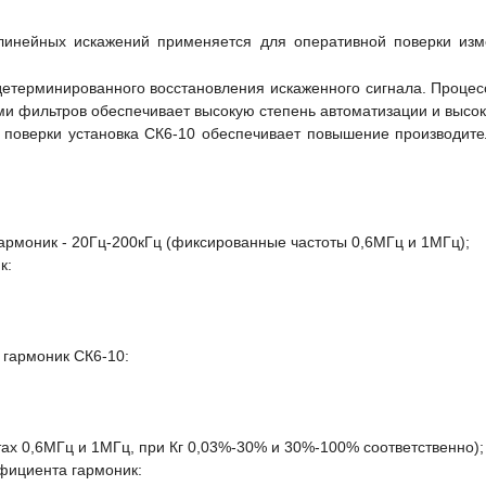
елинейных искажений применяется для оперативной поверки изм
етерминированного восстановления искаженного сигнала. Процес
и фильтров обеспечивает высокую степень автоматизации и высо
верки установка СК6-10 обеспечивает повышение производител
моник - 20Гц-200кГц (фиксированные частоты 0,6МГц и 1МГц);
к:
гармоник СК6-10:
тах 0,6МГц и 1МГц, при К
г
0,03%-30% и 30%-100% соответственно);
ициента гармоник: