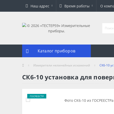
Наш адрес
Время работы
О комп
Каталог приборов
Измерители нелинейных искажений
СК6-10 у
СК6-10 установка для пов
ГОСРЕЕСТР