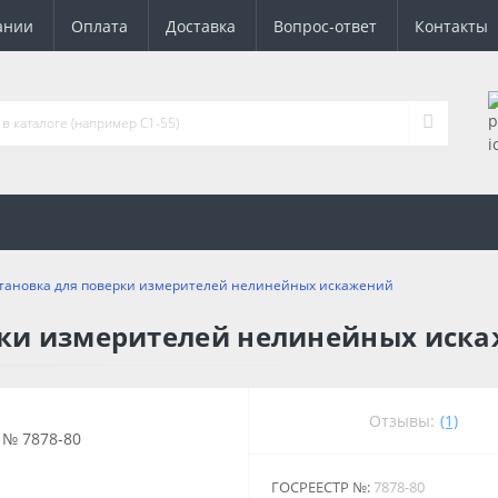
ании
Оплата
Доставка
Вопрос-ответ
Контакты
становка для поверки измерителей нелинейных искажений
ерки измерителей нелинейных иск
Отзывы:
(1)
ГОСРЕЕСТР №:
7878-80