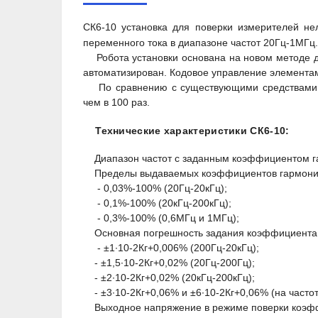
СК6-10 установка для поверки измерителей н
переменного тока в диапазоне частот 20Гц-1МГц.
Робота установки основана на новом методе д
автоматизирован. Кодовое управление элементам
По сравнению с существующими средствами по
чем в 100 раз.
Технические характеристики
СК6-10
:
Диапазон частот с заданным коэффициентом гар
Пределы выдаваемых коэффициентов гармони
- 0,03%-100% (20Гц-20кГц);
- 0,1%-100% (20кГц-200кГц);
- 0,3%-100% (0,6МГц и 1МГц);
Основная погрешность задания коэффициента 
- ±1∙10
-2
К
г
+0,006% (200Гц-20кГц);
- ±1,5∙10
-2
К
г
+0,02% (20Гц-200Гц);
- ±2∙10
-2
К
г
+0,02% (20кГц-200кГц);
- ±3∙10
-2
К
г
+0,06% и ±6∙10
-2
К
г
+0,06% (на часто
Выходное напряжение в режиме поверки коэфф