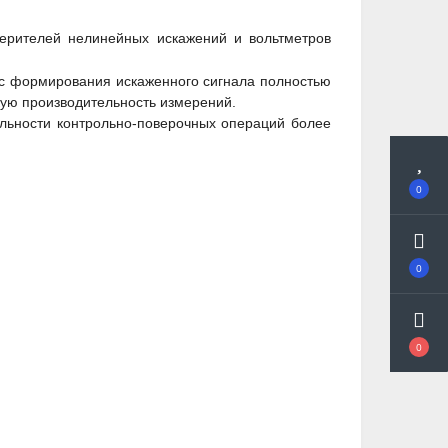
ерителей нелинейных искажений и вольтметров
с формирования искаженного сигнала полностью
кую производительность измерений.
ьности контрольно-поверочных операций более
0
0
0