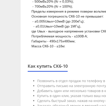
- 500мВ±20% (К
г
= 0,03%);
- 700мВ±20% (К
г
= 100%);
Пределы измерения в режиме поверки вольтмет
Основная погрешность СК6-10 не превышает:
- ±0,005U
вых
+10мкВ (до 200кГц);
- ±0,01U
вых
+10мкВ (до 1МГц),
где U
вых
- выходное напряжение установки СК6
Потребляемая мощность - ≤100В∙А;
Габариты - 490х175х480мм;
Масса СК6-10 - ≤18кг.
Как купить СК6-10
Позвонить в отдел продаж по телефону 
Отправить письмо на электронную почт
Добавить один или несколько товаров в к
Купить в один клик, указав только ваш н
Сделать быстрый заказ, нажав на кнопку 
Заказать обратный звонок в верхней част