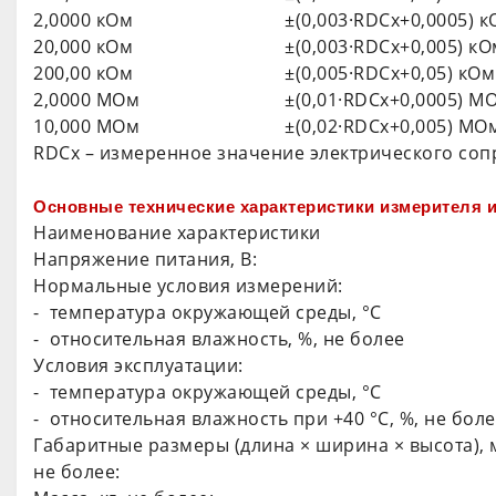
2,0000 кОм
±(0,003·RDCх+0,0005) 
20,000 кОм
±(0,003·RDCх+0,005) кО
200,00 кОм
±(0,005·RDCх+0,05) кОм
2,0000 МОм
±(0,01·RDCх+0,0005) М
10,000 МОм
±(0,02·RDCх+0,005) МО
RDCх – измеренное значение электрического соп
Основные технические характеристики измерителя 
Наименование характеристики
Напряжение питания, В:
Нормальные условия измерений:
- температура окружающей среды, °С
- относительная влажность, %, не более
Условия эксплуатации:
- температура окружающей среды, °С
- относительная влажность при +40 °C, %, не бол
Габаритные размеры (длина × ширина × высота), 
не более: