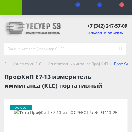
0
0
0
+7 (342) 247-57-09
Заказать звонок
Измерители RLC
Измерители иммитанса ПрофКиП
ПрофКиП Е
ПрофКиП Е7-13 измеритель
иммитанса (RLC) портативный
ГОСРЕЕСТР