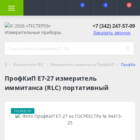
0
0
0
+7 (342) 247-57-09
Заказать звонок
Измерители RLC
Измерители иммитанса ПрофКиП
ПрофКиП Е
ПрофКиП Е7-27 измеритель
иммитанса (RLC) портативный
ГОСРЕЕСТР