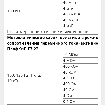
40 мГн
4 мГн
100 кГц
400 мкГн
40 мкГн
4 мкГн
Lх – измеренное значение индуктивности
Метрологические характеристики в режиме 
сопротивления переменного тока (активной
ПрофКиП Е7-27
10 МОм
4 МОм
400 кОм
40 кОм
100, 120 Гц, 1 кГц,
4 кОм
10 кГц
400 Ом
40 Ом
4 Ом
0,4 Ом