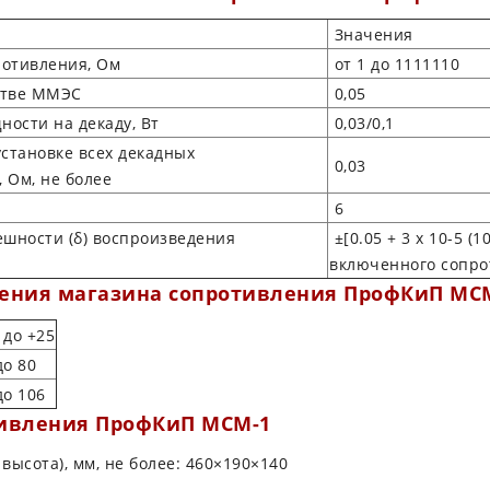
Значения
отивления, Ом
от 1 до 1111110
стве ММЭС
0,05
ости на декаду, Вт
0,03/0,1
становке всех декадных
0,03
 Ом, не более
6
шности (δ) воспроизведения
±[0.05 + 3 х 10-5 (
включенного сопро
ения магазина сопротивления ПрофКиП МС
 до +25
до 80
до 106
ивления ПрофКиП МСМ-1
ысота), мм, не более: 460×190×140