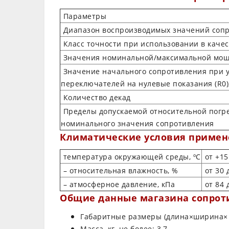
Параметры
Диапазон воспроизводимых значений сопр
Класс точности при использовании в каче
Значения номинальной/максимальной мощн
Значение начального сопротивления при у
переключателей на нулевые показания (R0),
Количество декад
Пределы допускаемой относительной погре
номинального значения сопротивления
Климатические условия примен
температура окружающей среды, ºС
от +15
– относительная влажность, %
от 30 
– атмосферное давление, кПа
от 84 
Общие данные магазина сопрот
Габаритные размеры (длина×ширина× в
Масса, кг, не более: 3,7