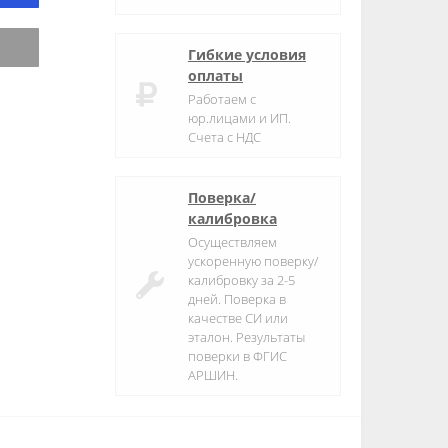
Гибкие условия
оплаты
Работаем с
юр.лицами и ИП.
Счета с НДС
Поверка/
калибровка
Осуществляем
ускоренную поверку/
калибровку за 2-5
дней. Поверка в
качестве СИ или
эталон. Результаты
поверки в ФГИС
АРШИН.