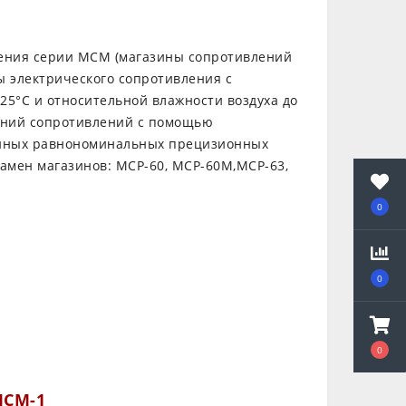
ления серии МСМ (магазины сопротивлений
ы электрического сопротивления с
25°С и относительной влажности воздуха до
ений сопротивлений с помощью
ненных равнономинальных прецизионных
амен магазинов: МСР-60, МСР-60М,МСР-63,
0
0
0
МСМ-1