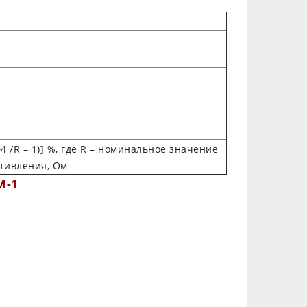
104 /R – 1)] %, где R – номинальное значение
тивления, Ом
М-1