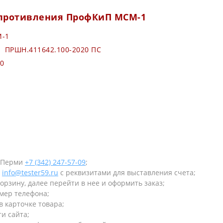
опротивления ПрофКиП МСМ-1
М-1
т) ПРШН.411642.100-2020 ПС
0
в Перми
+7 (342) 247-57-09
;
у
info@tester59.ru
с реквизитами для выставления счета;
орзину, далее перейти в нее и оформить заказ;
омер телефона;
в карточке товара;
и сайта;