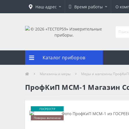
Наш адрес
Время работы
О ком
Каталог приборов
Магазины и меры
Меры и магазины ПрофКиП
ПрофКиП МСМ-1 Магазин С
ГОСРЕЕСТР
Поверка включена