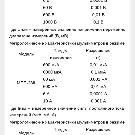
6 В
0,0001 В
60 В
0,001 В
600 В
0,01 В
1000 В
0,1 В
Где Uизм – измеренное значение напряжения переменного то
диапазоне измерений (В, мВ)
Метрологические характеристики мультиметров в режиме изме
Разрешение
Предел
Модель
Пр
измерений
(r)
600 мкА
0,01 мкА
6000 мкА
0,1 мкА
60 мА
0,001 мА
МПП-28II
600 мА
0,01 мА
6 А
0,0001 А
10 А
0,001 А
Где Iизм – измеренное значение силы постоянного тока (мкА
измерений (мкА, мА, А)
Метрологические характеристики мультиметров в режиме изм
Разрешение
Предел
Пре
Модель