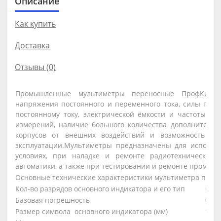
Описание
Как купить
Доставка
Отзывы (0)
Промышленные мультиметры переносные ПрофКиП М
напряжения постоянного и переменного тока, силы пост
постоянному току, электрической ёмкости и частоты. 
измерений, наличие большого количества дополнительн
корпусов от внешних воздействий и возможность ав
эксплуатации.Мультиметры предназначены для использо
условиях, при наладке и ремонте радиотехнического
автоматики, а также при тестировании и ремонте промыш
Основные технические характеристики мультиметра профе
Кол-во разрядов основного индикатора и его тип
5 OL
Базовая погрешность
0,02
Размер символа основного индикатора (мм)
15