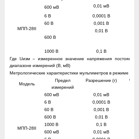
0,01 мВ
600 мВ
6 В
0,0001 В
60 В
0,001 В
МПП-28II
0,01 В
600 В
1000 В
0,1 В
Где Uизм – измеренное значение напряжения постоянног
диапазоне измерений (В, мВ)
Метрологические характеристики мультиметров в режиме изм
Предел
Разрешение (r)
Част
Модель
измерений
600 мВ
0,01 мВ
6 В
0,0001 В
60 В
0,001 В
600 В
0,01 В
1000 В
0,1 В
МПП-28II
600 мВ
0,01 мВ