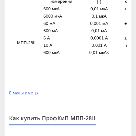
измерений
осно
(r)
600 мкА
0,01 мкА
± (0,8
6000 мкА
0,1 мкА
60 мА
0,001 мА
± (0,8
600 мА
0,01 мА
6 А
0,0001 А
± (1,5
МПП-28II
10 А
0,001 А
± (1,
600 мкА
0,01 мкА<
мультиметр
Как купить ПрофКиП МПП-28II