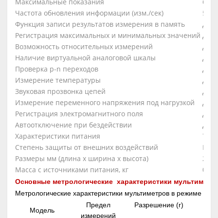
Максимальные показания
60 0
Частота обновления информации (изм./сек)
5
Функция записи результатов измерения в память
Да
Регистрация максимальных и минимальных значений
Да
Возможность относительных измерений
Да
Наличие виртуальной аналоговой шкалы
Да
Проверка p-n переходов
Да
Измерение температуры
Да
Звуковая прозвонка цепей
Да
Измерение переменного напряжения под нагрузкой
Да
Регистрация электромагнитного поля
Да
Автоотключение при бездействии
Да
Характеристики питания
7,4В
Степень защиты от внешних воздействий
IP53
Размеры мм (длина х ширина х высота)
206х
Масса с источниками питания, кг
0,5
Основные метрологические характеристики мультиметр
Метрологические характеристики мультиметров в режиме изм
Предел
Разрешение (r)
Модель
Пр
измерений