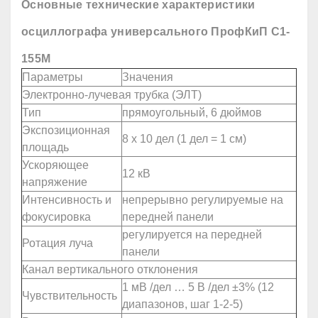
Основные технические характеристики
осциллографа универсального ПрофКиП С1-
155М
Параметры
Значения
Электронно-лучевая трубка (ЭЛТ)
Тип
прямоугольный, 6 дюймов
Экспозиционная
8 х 10 дел (1 дел = 1 см)
площадь
Ускоряющее
12 кВ
напряжение
Интенсивность и
непрерывно регулируемые на
фокусировка
передней панели
регулируется на передней
Ротация луча
панели
Канал вертикального отклонения
1 мВ /дел … 5 В /дел ±3% (12
Чувствительность
диапазонов, шаг 1-2-5)