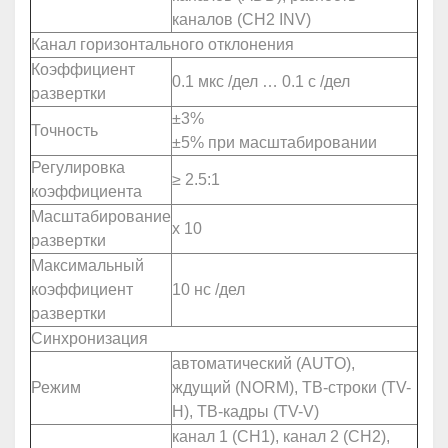
каналов (CH2 INV)
Канал горизонтального отклонения
Коэффициент
0.1 мкс /дел … 0.1 с /дел
развертки
±3%
Точность
±5% при масштабировании
Регулировка
≥ 2.5:1
коэффициента
Масштабирование
х 10
развертки
Максимальный
коэффициент
10 нс /дел
развертки
Синхронизация
автоматический (AUTO),
Режим
ждущий (NORM), ТВ-строки (TV-
H), ТВ-кадры (TV-V)
канал 1 (CH1), канал 2 (CH2),