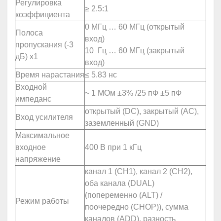
Регулировка
≥ 2.5:1
коэффициента
0 МГц … 60 МГц (открытый
Полоса
вход)
пропускания (-3
10 Гц … 60 МГц (закрытый
дБ) х1
вход)
Время нарастания
≤ 5.83 нс
Входной
~ 1 МОм ±3% /25 пФ ±5 пФ
импеданс
открытый (DC), закрытый (АС),
Вход усилителя
заземленный (GND)
Максимальное
входное
400 В при 1 кГц
напряжение
канал 1 (CH1), канал 2 (CH2),
оба канала (DUAL)
(попеременно (ALT) /
Режим работы
поочередно (CHOP)), сумма
каналов (ADD), разность