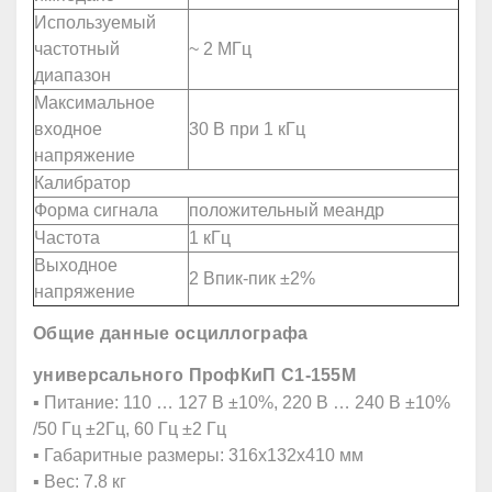
Используемый
частотный
~ 2 МГц
диапазон
Максимальное
входное
30 В при 1 кГц
напряжение
Калибратор
Форма сигнала
положительный меандр
Частота
1 кГц
Выходное
2 Впик-пик ±2%
напряжение
Общие данные осциллографа
универсального ПрофКиП С1-155М
▪ Питание: 110 … 127 В ±10%, 220 В … 240 В ±10%
/50 Гц ±2Гц, 60 Гц ±2 Гц
▪ Габаритные размеры: 316х132х410 мм
▪ Вес: 7.8 кг