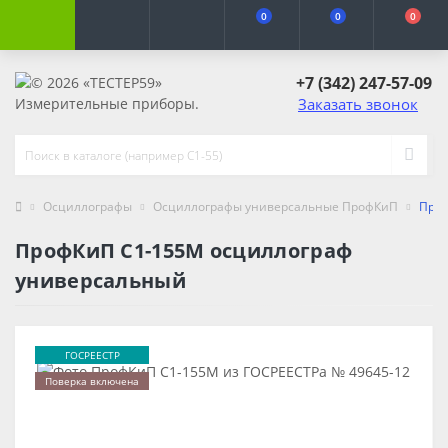
0
0
0
+7 (342) 247-57-09
Заказать звонок
Осциллографы
Осциллографы универсальные ПрофКиП
Проф
ПрофКиП С1-155М осциллограф
универсальный
ГОСРЕЕСТР
Поверка включена