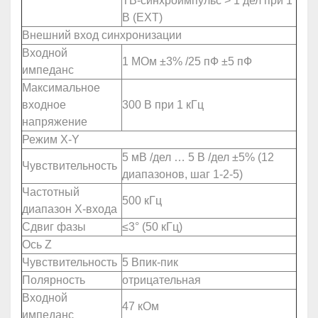
ТВ-синхроимпульс > 1 дел при 1
В (EXT)
Внешний вход синхронизации
Входной
1 МОм ±3% /25 пФ ±5 пФ
импеданс
Максимальное
входное
300 В при 1 кГц
напряжение
Режим
X-Y
5 мВ /дел … 5 В /дел ±5% (12
Чувствительность
диапазонов, шаг 1-2-5)
Частотный
500 кГц
диапазон X-входа
Сдвиг фазы
≤3° (50 кГц)
Ось
Z
Чувствительность
5 Впик-пик
Полярность
отрицательная
Входной
47 кОм
импеданс