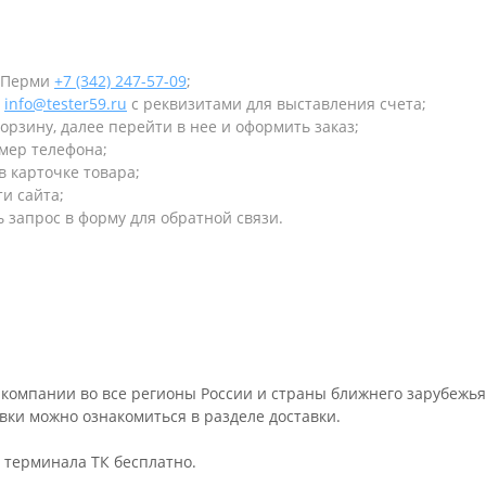
в Перми
+7 (342) 247-57-09
;
у
info@tester59.ru
с реквизитами для выставления счета;
орзину, далее перейти в нее и оформить заказ;
омер телефона;
в карточке товара;
и сайта;
 запрос в форму для обратной связи.
компании во все регионы России и страны ближнего зарубежья
авки можно ознакомиться в разделе
доставки
.
о терминала ТК бесплатно.