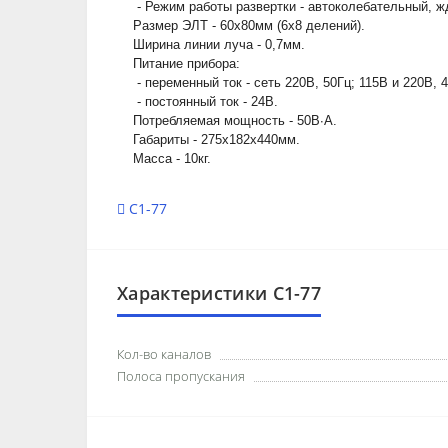
- Режим работы развертки - автоколебательный, ж
Размер ЭЛТ - 60х80мм (6х8 делений).
Ширина линии луча - 0,7мм.
Питание прибора:
- переменный ток - сеть 220В, 50Гц; 115В и 220В, 4
- постоянный ток - 24В.
Потребляемая мощность - 50В∙А.
Габариты - 275х182х440мм.
Масса - 10кг.
С1-77
Характеристики С1-77
Кол-во каналов
Полоса пропускания