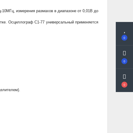
10МГц, измерения размахов в диапазоне от 0,01В до
ртке.
Осциллограф С1-77 универсальный
применяется
0
0
0
делителем).