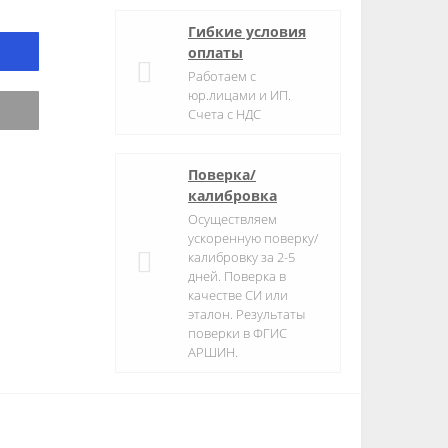
Гибкие условия
оплаты
Работаем с
юр.лицами и ИП.
Счета с НДС
Поверка/
калибровка
Осуществляем
ускоренную поверку/
калибровку за 2-5
дней. Поверка в
качестве СИ или
эталон. Результаты
поверки в ФГИС
АРШИН.