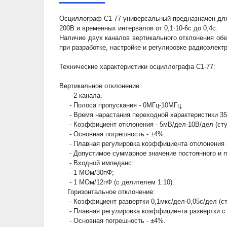
Осциллограф С1-77 универсальный предназначен для
200В и временных интервалов от 0,1∙10
-6
с до 0,4с.
Наличие двух каналов вертикального отклонения об
при разработке, настройке и регулировке радиоэлект
Технические характеристики осциллографа С1-77:
Вертикальное отклонение:
- 2 канала.
- Полоса пропускания - 0МГц-10МГц.
- Время нарастания переходной характеристики 35н
- Коэффициент отклонения - 5мВ/дел-10В/дел (ступе
- Основная погрешность - ±4%.
- Плавная регулировка коэффициента отклонения 2
- Допустимое суммарное значение постоянного и пе
- Входной импеданс:
- 1 МОм/30пФ;
- 1 МОм/12пФ (с делителем 1:10).
Горизонтальное отклонение:
- Коэффициент развертки 0,1мкс/дел-0,05с/дел (ступ
- Плавная регулировка коэффициента развертки с 
- Основная погрешность - ±4%.