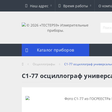
Наш адрес
Время работы
О комп
Каталог приборов
Осциллографы
С1-77 осциллограф универсал
С1-77 осциллограф универ