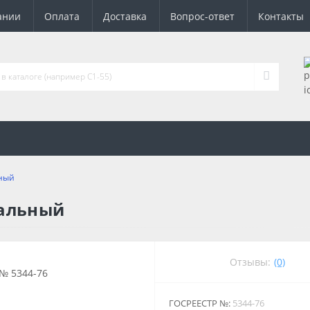
ании
Оплата
Доставка
Вопрос-ответ
Контакты
ьный
сальный
Отзывы:
(0)
ГОСРЕЕСТР №:
5344-76