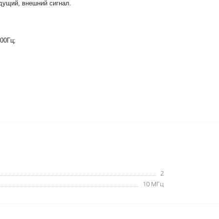
дущий, внешний сигнал.
00Гц;
2
10 МГц